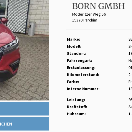
BORN GMBH
Möderitzer Weg 56
19370 Parchim
Marke:
S
Modell:
S
Standort:
1
Fahrzeugart:
N
Erstzulassung:
0
Kilometerstand:
2
Farbe:
E
Interne Nummer:
1
Leistung:
9
Kraftstoff:
S
Hubraum:
1
ICHEN