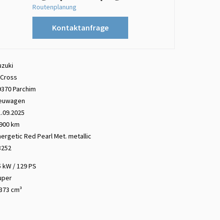
Routenplanung
Kontaktanfrage
uzuki
-Cross
9370 Parchim
euwagen
1.09.2025
.900 km
nergetic Red Pearl Met.
metallic
8252
5 kW / 129 PS
uper
.373 cm³