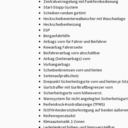
Zentralverriegelung mit Funkfernbedienung
Start-Stopp-System
Scheiben rundum getönt
Heckscheibeninterwallwischer mit Waschanlage
Heckscheibenheizung
ESP
Berganfahrhilfe
Airbags vorn für Fahrer und Beifahrer
Knieairbag Fahrerseite
Beifahrerairbag vorn abschaltbar
Airbag (Seitenairbags) vorn
Vorhangairbags
Scheibenbremsen vorn und hinten
Seitenaufprallschutz
Dreipunkt Sicherheitsgurte vorn und hinten je Sit
Gurtstraffer mit Gurtkraftbegrenzer vorn
Sicherheitsgurte vorn höhenverst.
Warnsystem für nicht angelegten Sicherheitsgurt
Reifendruck-Kontrollanzeige (TPMS)
ISOFIX-Kindersitzbefestigung auf beiden äußere
Reifenreperaturkit
Klimaautomatik 2-Zonen
Lederlenkrad höhen- und längsverstellbar