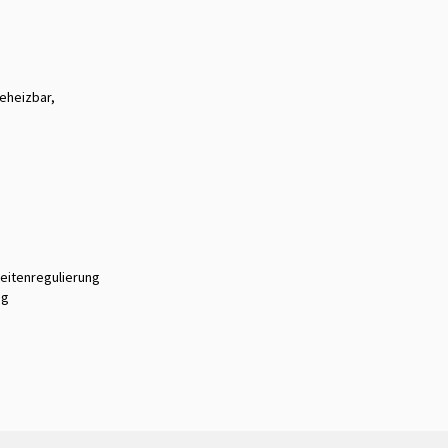
beheizbar,
eitenregulierung
ng