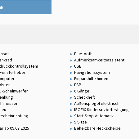
GE
ensor
Bluetooth
enkrad
Aufmerksamkeitsassistent
druckkontrollsystem
USB
. Fensterheber
Navigationssystem
omputer
Einparkhilfe hinten
olster
ESP
ED-Scheinwerfer
6 Gänge
lenkung
Scheckheft
ahlmesser
Außenspiegel elektrisch
neu
ISOFIX Kindersitzbefestigung
recheinrichtung
Start-Stop-Automatik
n
5 Sitze
bar ab 09.07.2025
Beheizbare Heckscheibe