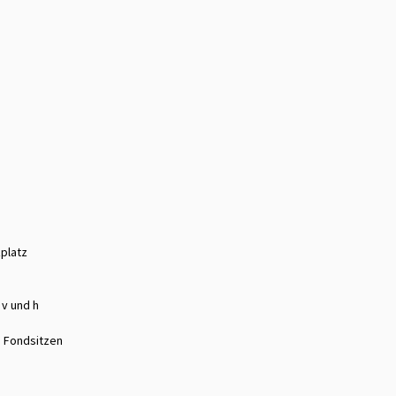
zplatz
 v und h
n Fondsitzen