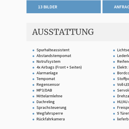
13 BILDER
ANFRA
AUSSTATTUNG
Spurhalteassistent
Lichts
Abstandstempomat
Lederl
Notrufsystem
Reifen
4x Airbags (Front + Seiten)
Elektr
Alarmanlage
Bordc
Tempomat
Stoffp
Regensensor
Voll-L
MP3/DAB
Servo
Mittelarmlehne
Drehz
Dachreling
HU/AU 
Sprachsteuerung
Freisp
Wegfahrsperre
5 Türe
Rückfahrkamera
liefer