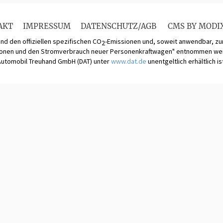
AKT
IMPRESSUM
DATENSCHUTZ/AGB
CMS BY MODI
und den offiziellen spezifischen CO
-Emissionen und, soweit anwendbar, 
2
ionen und den Stromverbrauch neuer Personenkraftwagen" entnommen werde
Automobil Treuhand GmbH (DAT) unter
www.dat.de
unentgeltlich erhältlich is