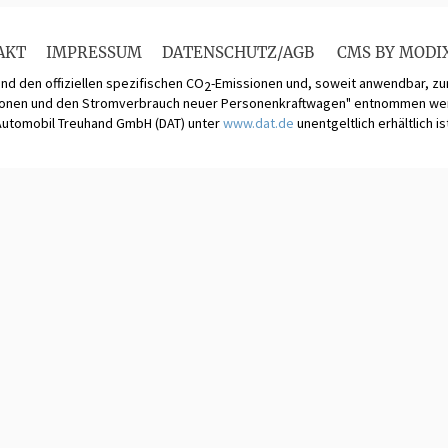
AKT
IMPRESSUM
DATENSCHUTZ/AGB
CMS BY MODI
und den offiziellen spezifischen CO
-Emissionen und, soweit anwendbar, 
2
ionen und den Stromverbrauch neuer Personenkraftwagen" entnommen werde
Automobil Treuhand GmbH (DAT) unter
www.dat.de
unentgeltlich erhältlich is