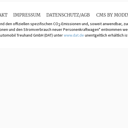
AKT
IMPRESSUM
DATENSCHUTZ/AGB
CMS BY MODI
und den offiziellen spezifischen CO
-Emissionen und, soweit anwendbar, 
2
ionen und den Stromverbrauch neuer Personenkraftwagen" entnommen werde
Automobil Treuhand GmbH (DAT) unter
www.dat.de
unentgeltlich erhältlich is